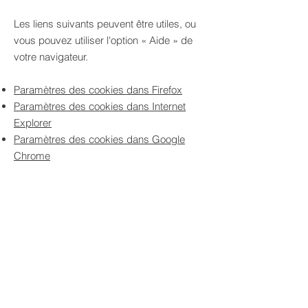
Les liens suivants peuvent être utiles, ou
vous pouvez utiliser l'option
«
Aide
»
de
votre navigateur.
Paramètres des cookies dans Firefox
Paramètres des cookies dans Internet
Explorer
Paramètres des cookies dans Google
Chrome
Paramètres des cookies dans Safari (OS
X)
Paramètres des cookies dans Safari (iOS)
Paramètres des cookies dans Android
Pour refuser et empêcher que vos
données soient utilisées par Google
Analytics sur tous les sites web, consultez
les instructions suivantes